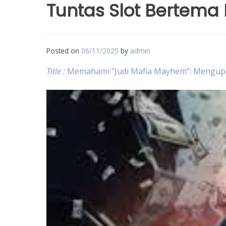
Tuntas Slot Bertema 
Posted on
06/11/2025
by
admin
Title :
Memahami “Judi Mafia Mayhem”: Mengupas