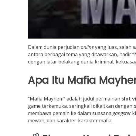
Dalam dunia perjudian
online
yang luas, salah 
antara berbagai tema yang ditawarkan, hadir
dengan latar belakang dunia kriminal, kekuasaan
Apa Itu Mafia Mayh
“Mafia Mayhem” adalah judul permainan
slot 
game terkemuka, seringkali dikaitkan dengan
d
membawa pemain ke dalam suasana
gangster
kl
mewah, dan karakter-karakter mafia.