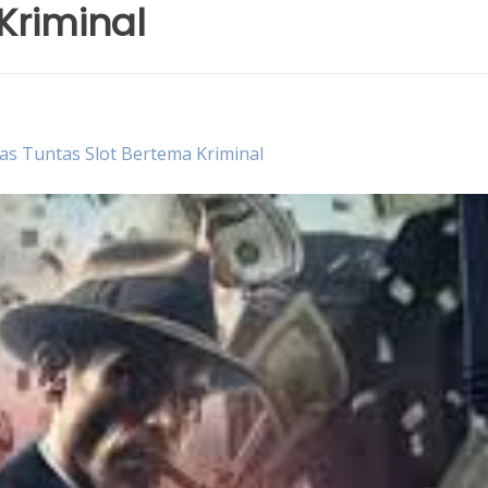
Kriminal
 Tuntas Slot Bertema Kriminal