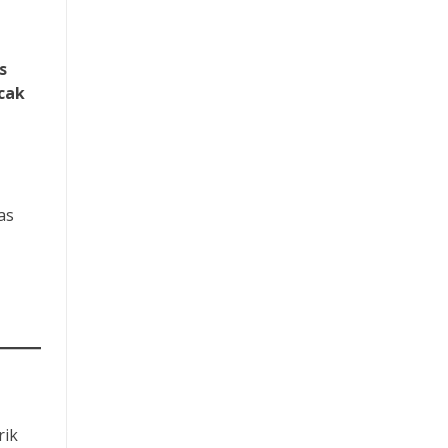
s
cak
as
rik