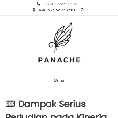
Skip
Call Us: +2782 444 YEAH
to
Cape Town, South Africa
content
Menu
Dampak Serius
Perjudian pada Kinerja