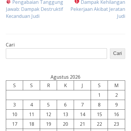
Navigasi
Pengabaian Tanggung
Dampak Kehilangan
Jawab: Dampak Destruktif
Pekerjaan Akibat Jeratan
Kecanduan Judi
Judi
pos
Cari
Cari
Agustus 2026
S
S
R
K
J
S
M
1
2
3
4
5
6
7
8
9
10
11
12
13
14
15
16
17
18
19
20
21
22
23