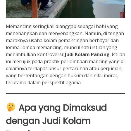
Memancing seringkali dianggap sebagai hobi yang
menenangkan dan menyenangkan. Namun, di tengah
maraknya usaha kolam pemancingan berbayar dan
lomba-lomba memancing, muncul satu istilah yang
menimbulkan kontroversi:
Judi Kolam Pancing
. Istilah
ini merujuk pada praktik perlombaan mancing yang di
dalamnya terdapat unsur pertaruhan atau perjudian,
yang bertentangan dengan hukum dan nilai moral,
terutama dalam perspektif agama.
Apa yang Dimaksud
dengan Judi Kolam