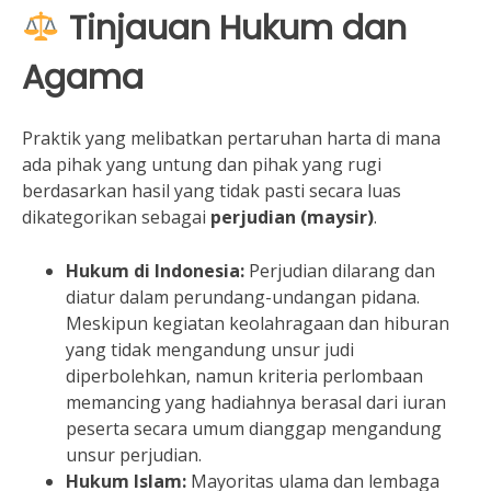
Tinjauan Hukum dan
Agama
Praktik yang melibatkan pertaruhan harta di mana
ada pihak yang untung dan pihak yang rugi
berdasarkan hasil yang tidak pasti secara luas
dikategorikan sebagai
perjudian (maysir)
.
Hukum di Indonesia:
Perjudian dilarang dan
diatur dalam perundang-undangan pidana.
Meskipun kegiatan keolahragaan dan hiburan
yang tidak mengandung unsur judi
diperbolehkan, namun kriteria perlombaan
memancing yang hadiahnya berasal dari iuran
peserta secara umum dianggap mengandung
unsur perjudian.
Hukum Islam:
Mayoritas ulama dan lembaga