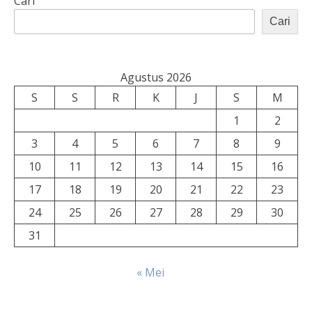
Cari
Cari
Agustus 2026
S
S
R
K
J
S
M
1
2
3
4
5
6
7
8
9
10
11
12
13
14
15
16
17
18
19
20
21
22
23
24
25
26
27
28
29
30
31
« Mei