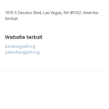
1875 S Decatur Blvd, Las Vegas, NV 89102, Amerika
Serikat
Website terkait
bandungpafi.org
palembangpafi.org