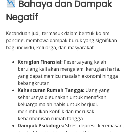
Bahaya dan Dampak
Negatif
Kecanduan judi, termasuk dalam bentuk kolam
pancing, membawa dampak buruk yang signifikan
bagi individu, keluarga, dan masyarakat:
Kerugian Finansial:
Peserta yang kalah
berulang kali akan mengalami kerugian harta,
yang dapat memicu masalah ekonomi hingga
kebangkrutan.
Kehancuran Rumah Tangga:
Uang yang
seharusnya digunakan untuk menafkahi
keluarga malah habis untuk berjudi,
menimbulkan konflik dan merusak
keharmonisan rumah tangga.
Dampak Psikologis:
Stres, depresi, kecemasan,