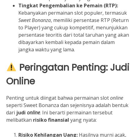
Tingkat Pengembalian ke Pemain (RTP):
Kebanyakan permainan slot populer, termasuk
Sweet Bonanza
, memiliki persentase RTP (Return
to Player) yang cukup kompetitif, menunjukkan
persentase teoritis dari total taruhan yang akan
dibayarkan kembali kepada pemain dalam
jangka waktu yang lama.
Peringatan Penting: Judi
Online
Penting untuk diingat bahwa permainan slot
online
seperti Sweet Bonanza dan sejenisnya adalah bentuk
dari
judi
online
. Ini berarti permainan tersebut
melibatkan
risiko finansial
yang nyata:
Risiko Kehilangan Uang:
Hasilnya murni acak,