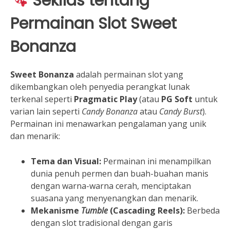
Sekilas tentang
Permainan Slot Sweet
Bonanza
Sweet Bonanza
adalah permainan slot yang
dikembangkan oleh penyedia perangkat lunak
terkenal seperti
Pragmatic Play
(atau
PG Soft
untuk
varian lain seperti
Candy Bonanza
atau
Candy Burst
).
Permainan ini menawarkan pengalaman yang unik
dan menarik:
Tema dan Visual:
Permainan ini menampilkan
dunia penuh permen dan buah-buahan manis
dengan warna-warna cerah, menciptakan
suasana yang menyenangkan dan menarik.
Mekanisme
Tumble
(Cascading Reels):
Berbeda
dengan slot tradisional dengan garis