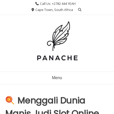
Skip
Call Us: +2782 444 YEAH
to
Cape Town, South Africa
content
Menu
Menggali Dunia
Manis Judi Slot Online