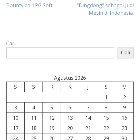
Bounty dari PG Soft
“Dingdong” sebagai Judi
pos
Mesin di Indonesia.
Cari
Cari
Agustus 2026
S
S
R
K
J
S
M
1
2
3
4
5
6
7
8
9
10
11
12
13
14
15
16
17
18
19
20
21
22
23
24
25
26
27
28
29
30