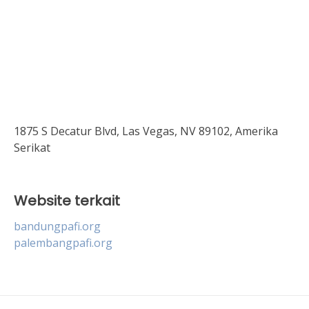
1875 S Decatur Blvd, Las Vegas, NV 89102, Amerika
Serikat
Website terkait
bandungpafi.org
palembangpafi.org