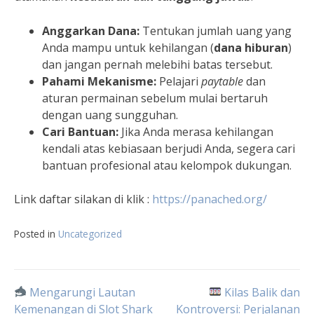
Anggarkan Dana:
Tentukan jumlah uang yang
Anda mampu untuk kehilangan (
dana hiburan
)
dan jangan pernah melebihi batas tersebut.
Pahami Mekanisme:
Pelajari
paytable
dan
aturan permainan sebelum mulai bertaruh
dengan uang sungguhan.
Cari Bantuan:
Jika Anda merasa kehilangan
kendali atas kebiasaan berjudi Anda, segera cari
bantuan profesional atau kelompok dukungan.
Link daftar silakan di klik :
https://pana
c
hed.org
/
Posted in
Uncategorized
Navigasi
Mengarungi Lautan
Kilas Balik dan
Kemenangan di Slot Shark
Kontroversi: Perjalanan