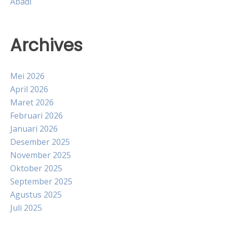
Abadi
Archives
Mei 2026
April 2026
Maret 2026
Februari 2026
Januari 2026
Desember 2025
November 2025
Oktober 2025
September 2025
Agustus 2025
Juli 2025