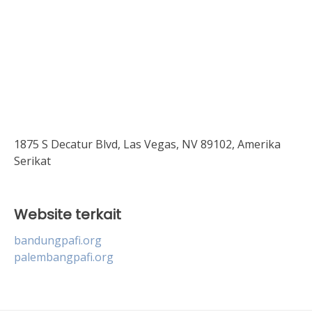
1875 S Decatur Blvd, Las Vegas, NV 89102, Amerika
Serikat
Website terkait
bandungpafi.org
palembangpafi.org