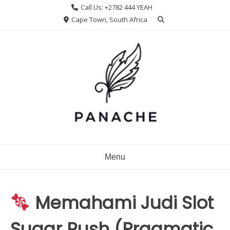
Skip
Call Us: +2782 444 YEAH
to
Cape Town, South Africa
content
Menu
Memahami Judi Slot
Sugar Rush (Pragmatic