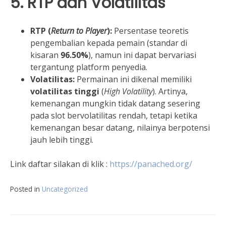
5.
RTP dan Volatilitas
RTP (
Return to Player
):
Persentase teoretis
pengembalian kepada pemain (standar di
kisaran
96.50%
), namun ini dapat bervariasi
tergantung platform penyedia.
Volatilitas:
Permainan ini dikenal memiliki
volatilitas tinggi
(
High Volatility
). Artinya,
kemenangan mungkin tidak datang sesering
pada slot bervolatilitas rendah, tetapi ketika
kemenangan besar datang, nilainya berpotensi
jauh lebih tinggi.
Link daftar silakan di klik :
https://panached.org
/
Posted in
Uncategorized