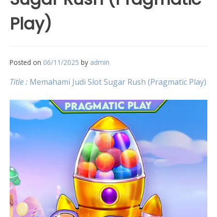
Play)
Posted on
06/11/2025
by
admin
Title :
Memahami Judi Slot Sugar Rush (Pragmatic Play)