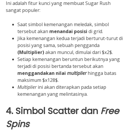
Ini adalah fitur kunci yang membuat Sugar Rush
sangat populer:
Saat simbol kemenangan meledak, simbol
tersebut akan
menandai posisi
di grid.
Jika kemenangan kedua terjadi berturut-turut di
posisi yang sama, sebuah pengganda
(Multiplier)
akan muncul, dimulai dari $x2$.
Setiap kemenangan beruntun berikutnya yang
terjadi di posisi bertanda tersebut akan
menggandakan nilai
multiplier
hingga batas
maksimum $x128$.
Multiplier
ini akan diterapkan pada setiap
kemenangan yang melintasinya.
4. Simbol
Scatter
dan
Free
Spins