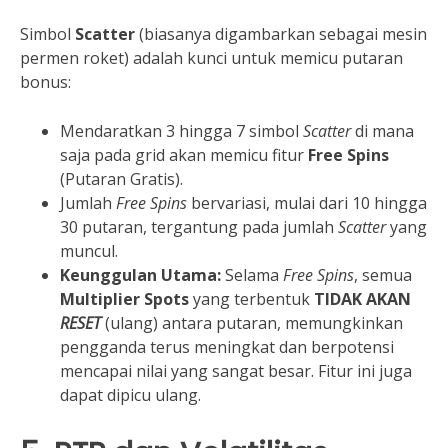
Simbol
Scatter
(biasanya digambarkan sebagai mesin
permen roket) adalah kunci untuk memicu putaran
bonus:
Mendaratkan 3 hingga 7 simbol
Scatter
di mana
saja pada grid akan memicu fitur
Free Spins
(Putaran Gratis).
Jumlah
Free Spins
bervariasi, mulai dari 10 hingga
30 putaran, tergantung pada jumlah
Scatter
yang
muncul.
Keunggulan Utama:
Selama
Free Spins
, semua
Multiplier Spots
yang terbentuk
TIDAK AKAN
RESET
(ulang) antara putaran, memungkinkan
pengganda terus meningkat dan berpotensi
mencapai nilai yang sangat besar. Fitur ini juga
dapat dipicu ulang.