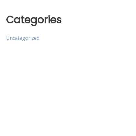
Categories
Uncategorized